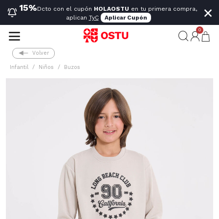
×
15%
Dcto con el cupón
HOLAOSTU
en tu primera compra,
aplican
TyC
Aplicar Cupón
0
Volver
Infantil
Niños
Buzos