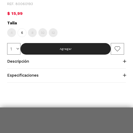
REF. 80060193
$ 15,99
Talla
4
6
8
10
12
Agregar
Descripción
Especificaciones