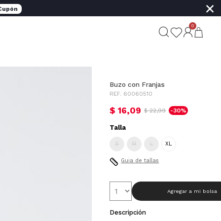
×
 Cupón
0
Buzo con Franjas
REF. 60060510
$ 16,09
$ 22,99
-30%
Talla
S
M
L
XL
Guia de tallas
Agregar a mi bolsa
Descripción