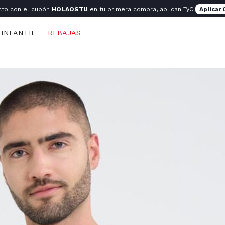
cto con el cupón
HOLAOSTU
en tu primera compra, aplican
TyC
Aplicar
INFANTIL
REBAJAS