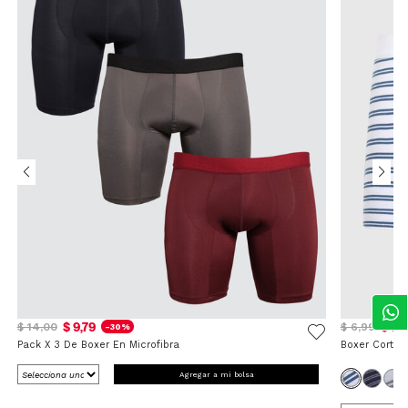
$ 9,79
$ 5,
$ 14,00
$ 6,99
-30%
Pack X 3 De Boxer En Microfibra
Boxer Corto 
Agregar a mi bolsa