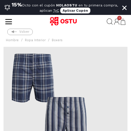
×
15%
Dcto con el cupón
HOLAOSTU
en tu primera compra,
aplican
TyC
Aplicar Cupón
0
Volver
Hombre
Ropa Interior
Boxers