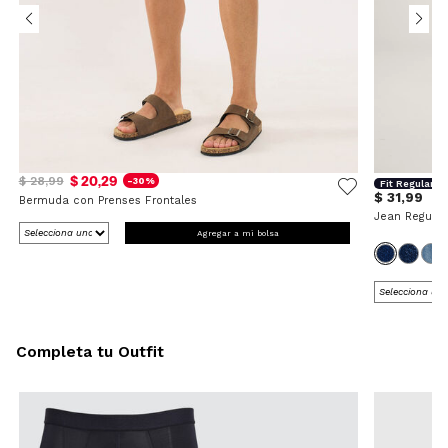
$ 20,29
$ 28,99
-30%
Fit Regular
$ 31,99
Bermuda con Prenses Frontales
Jean Regular
Agregar a mi bolsa
Completa tu Outfit