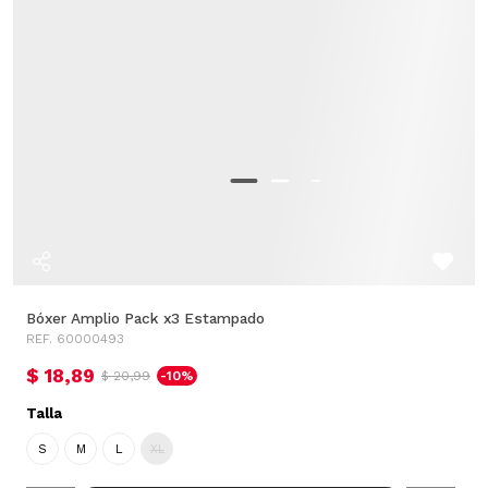
Bóxer Amplio Pack x3 Estampado
REF. 60000493
$ 18,89
$ 20,99
-10%
Talla
S
M
L
XL