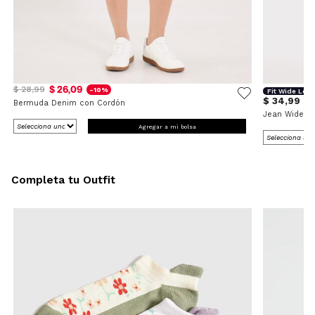
$ 26,09
$ 28,99
-10%
Fit Wide Leg
$ 34,99
Bermuda Denim con Cordón
Jean Wide L
Agregar a mi bolsa
Completa tu Outfit