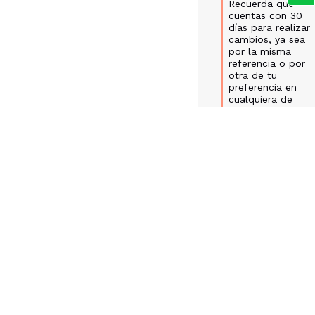
Recuerda que 
cuentas con 30 
días para realizar 
cambios, ya sea 
por la misma 
referencia o por 
otra de tu 
preferencia en 
cualquiera de 
nuestros 
almacenes a 
nivel nacional.  

Equipo de 
Servicio al 
Cliente
Opinión verificada
Es lindo pero me quedo
pequeño
Opinión del
29/5/2026
, t
experiencia del
17/5/2026