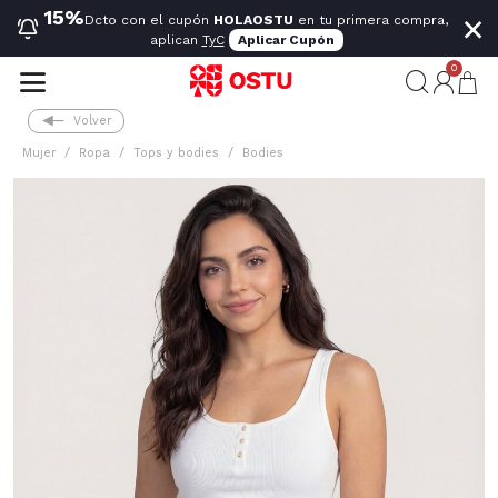
×
15%
Dcto con el cupón
HOLAOSTU
en tu primera compra,
aplican
TyC
Aplicar Cupón
0
Volver
Mujer
Ropa
Tops y bodies
Bodies