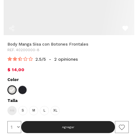
Body Manga Sisa con Botones Frontales
REF. 40200000-8
2.5
/
5
-
2
opiniones
$ 14,00
Color
Talla
XS
S
M
L
XL
Agregar