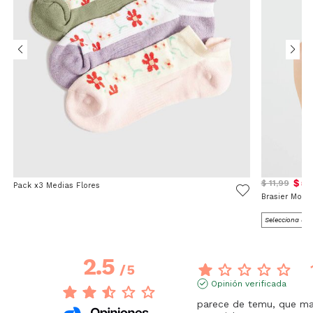
$ 5,
$ 11,99
Pack x3 Medias Flores
Brasier Mon
2.5
/
5
Opinión verificada
parece de temu, que mal