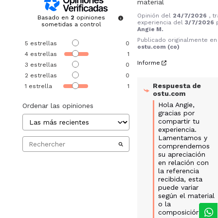
material
Opinión del
24/7/2026
, t
Basado en
2
opiniones
experiencia del
3/7/2026
sometidas a control
Angie M.
Publicado originalmente en
5
estrellas
0
ostu.com (co)
4
estrellas
1
Informe
3
estrellas
0
2
estrellas
0
Respuesta de
1
estrella
1
ostu.com
Hola Angie, 
Ordenar las opiniones
gracias por 
compartir tu 
experiencia. 
Lamentamos y 
comprendemos 
su apreciación 
en relación con 
la referencia 
recibida, esta 
puede variar 
según el material 
o la 
composición. 