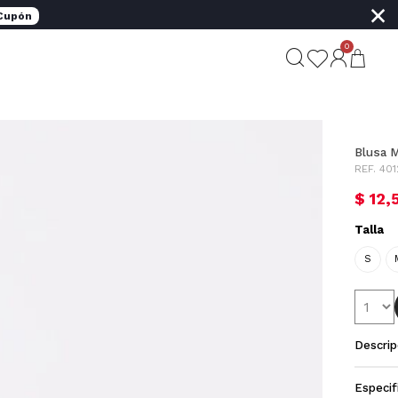
×
 Cupón
0
Blusa 
REF. 401
$ 12,
Talla
S
Descrip
Especif