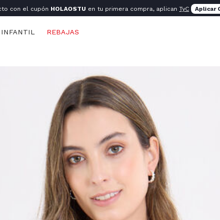
cto con el cupón
HOLAOSTU
en tu primera compra, aplican
TyC
Aplicar
INFANTIL
REBAJAS