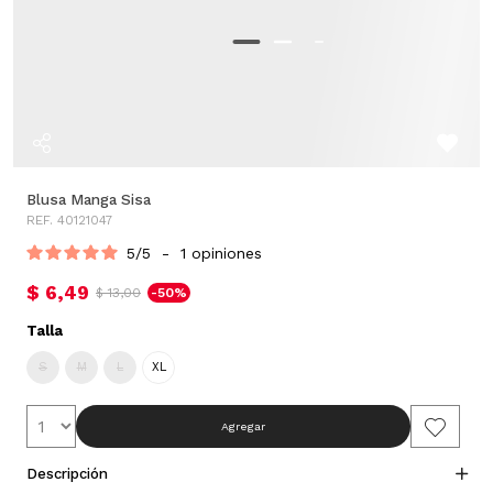
Blusa Manga Sisa
REF. 40121047
5
/
5
-
1
opiniones
$ 6,49
$ 13,00
-50%
Talla
S
M
L
XL
Agregar
Descripción