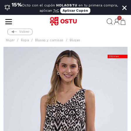
×
15%
Dcto con el cupón
HOLAOSTU
en tu primera compra,
aplican
TyC
Aplicar Cupón
0
Volver
Mujer
Ropa
Blusas y camisas
Blusas
Últimas
Tallas