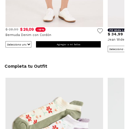
$ 26,09
$ 28,99
-10%
Fit Wide Leg
$ 34,99
Bermuda Denim con Cordón
Jean Wide L
Agregar a mi bolsa
Completa tu Outfit