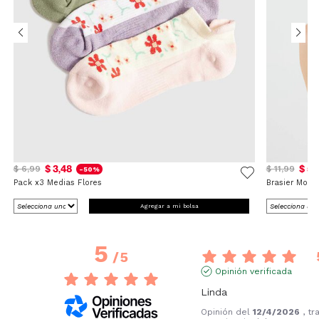
$ 3,48
$ 5,
$ 6,99
$ 11,99
-50%
Pack x3 Medias Flores
Brasier Mon
Agregar a mi bolsa
5
/
5
Opinión verificada
Linda
Opinión del
12/4/2026
, tr