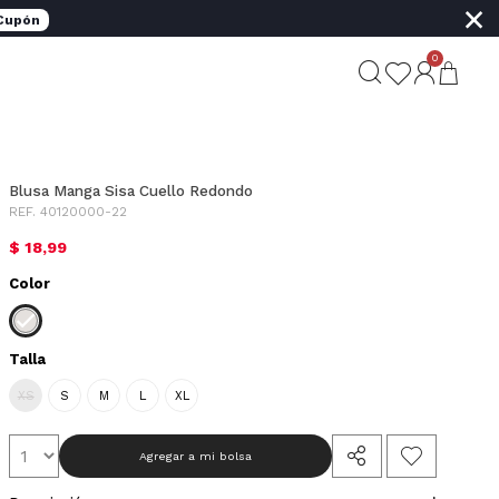
×
 Cupón
0
Blusa Manga Sisa Cuello Redondo
REF. 40120000-22
$ 18,99
Color
Talla
XS
S
M
L
XL
Agregar a mi bolsa