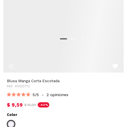
Blusa Manga Corta Escotada
REF. 40120772
5
/
5
-
2
opiniones
$ 9,59
$ 15,99
-40%
Color