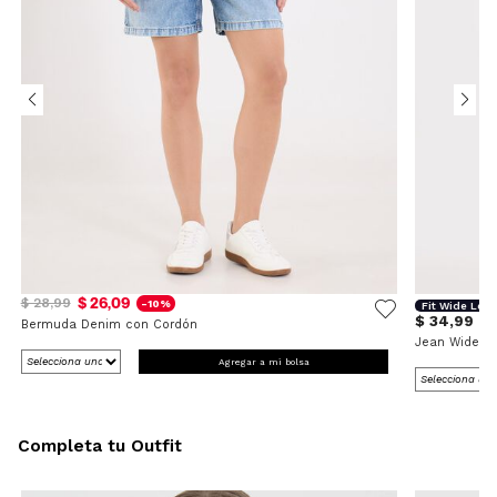
$ 26,09
$ 28,99
-10%
Fit Wide Leg
$ 34,99
Bermuda Denim con Cordón
Jean Wide L
Agregar a mi bolsa
Completa tu Outfit