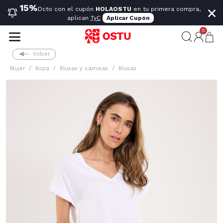
×
15%
Dcto con el cupón
HOLAOSTU
en tu primera compra,
aplican
TyC
Aplicar Cupón
0
Volver
Mujer
Ropa
Blusas y camisas
Blusas