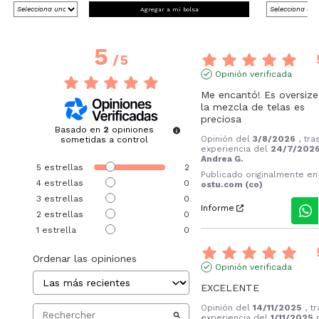
Agregar a mi bolsa
5
/
5
Opinión verificada
Me encantó! Es oversized
la mezcla de telas es 
preciosa
Basado en
2
opiniones
Opinión del
3/8/2026
, tra
sometidas a control
experiencia del
24/7/202
Andrea G.
5
estrellas
2
Publicado originalmente en
4
estrellas
0
ostu.com (co)
3
estrellas
0
Informe
2
estrellas
0
1
estrella
0
Ordenar las opiniones
Opinión verificada
EXCELENTE
Opinión del
14/11/2025
, t
experiencia del
1/11/2025