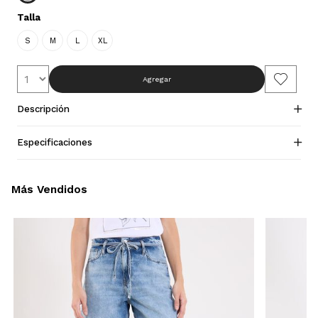
Talla
S
M
L
XL
Agregar
Descripción
Especificaciones
Más Vendidos