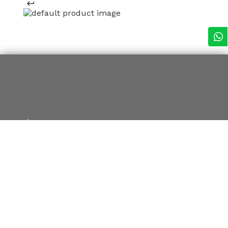
REGÍSTRATE Y RECIBE 15% OFF
EN TU PRIMERA COMPRA ONLINE
*en Nueva Colección
¡Registrate ahora!