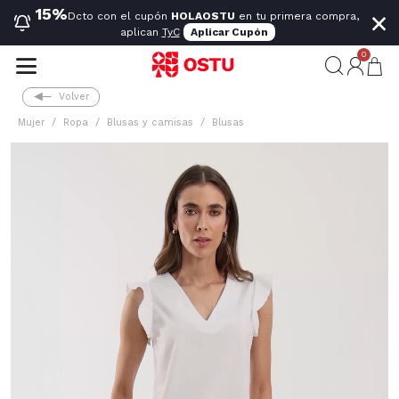
×
15%
Dcto con el cupón
HOLAOSTU
en tu primera compra,
aplican
TyC
Aplicar Cupón
0
Volver
Mujer
Ropa
Blusas y camisas
Blusas