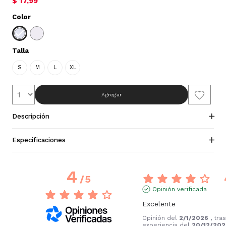
$ 17,99
Color
Talla
S
M
L
XL
Agregar
Descripción
Especificaciones
4
/
5
Opinión verificada
Excelente
Opinión del
2/1/2026
, tra
experiencia del
20/12/202