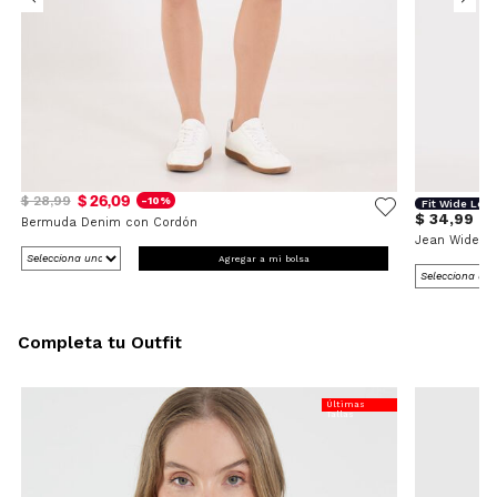
$ 26,09
$ 28,99
-10%
Fit Wide Leg
$ 34,99
Bermuda Denim con Cordón
Jean Wide L
Agregar a mi bolsa
Completa tu Outfit
Últimas
Tallas