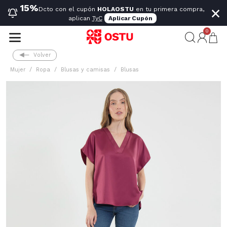
×
15%
Dcto con el cupón
HOLAOSTU
en tu primera compra,
aplican
TyC
Aplicar Cupón
0
Volver
Mujer
Ropa
Blusas y camisas
Blusas