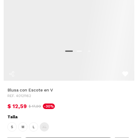
Blusa con Escote en V
REF. 40121162
$ 12,59
$ 17,99
-30%
Talla
S
M
L
XL