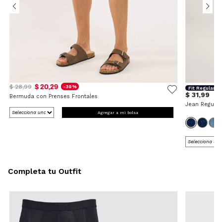
$ 20,29
$ 28,99
-30%
Fit Regular
$ 31,99
Bermuda con Prenses Frontales
Jean Regular
Agregar a mi bolsa
Completa tu Outfit