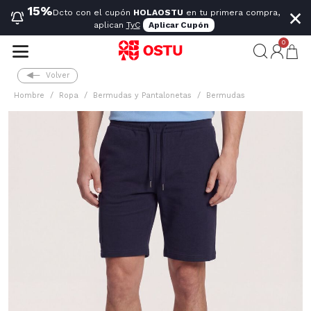
×
15%
Dcto con el cupón
HOLAOSTU
en tu primera compra,
aplican
TyC
Aplicar Cupón
0
Volver
Hombre
Ropa
Bermudas y Pantalonetas
Bermudas