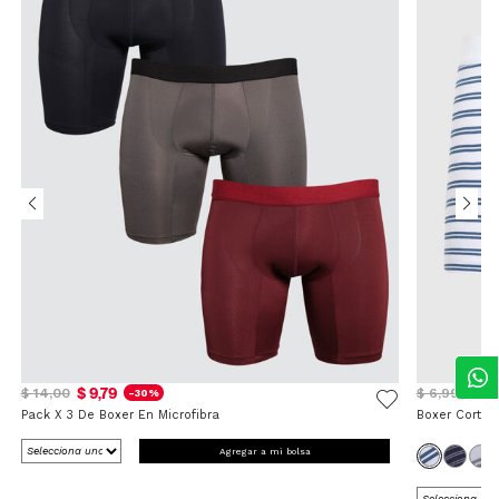
$ 9,79
$ 5,
$ 14,00
$ 6,99
-30%
Pack X 3 De Boxer En Microfibra
Boxer Corto 
Agregar a mi bolsa