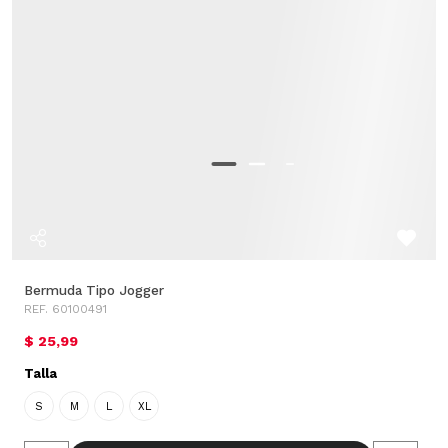
Bermuda Tipo Jogger
REF. 60100491
$ 25,99
Talla
S
M
L
XL