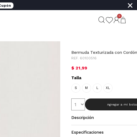
×
 Cupón
0
Bermuda Texturizada con Cordó
REF. 60100516
$ 21,99
Talla
S
M
L
XL
Agregar a mi bols
Descripción
Especificaciones