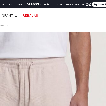
cto con el cupón
HOLAOSTU
en tu primera compra, aplican
TyC
Aplicar
INFANTIL
REBAJAS
mudas