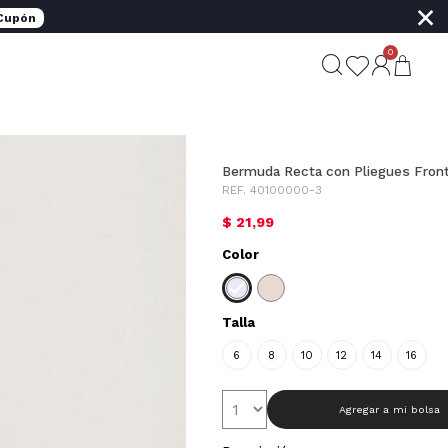
×
 Cupón
0
Bermuda Recta con Pliegues Fron
REF. 40100000-3
$ 21,99
Color
Talla
6
8
10
12
14
16
Agregar a mi bolsa