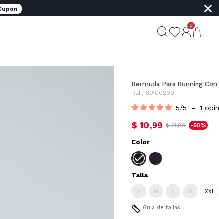
×
 Cupón
0
Bermuda Para Running Con 
REF. 60100299
5
/
5
-
1
opin
$ 10,99
$ 21,99
-50%
Color
Talla
S
M
L
XL
XXL
Guia de tallas