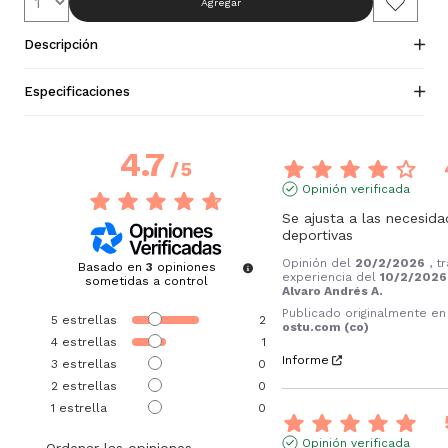
Agregar
Descripción
Especificaciones
4.7
/
5
Opinión verificada
Se ajusta a las necesida
deportivas
Opinión del
20/2/2026
, t
Basado en
3
opiniones
experiencia del
10/2/2026
sometidas a control
Alvaro Andrés A.
Publicado originalmente en
5
estrellas
2
ostu.com (co)
4
estrellas
1
Informe
3
estrellas
0
2
estrellas
0
1
estrella
0
Opinión verificada
Ordenar las opiniones