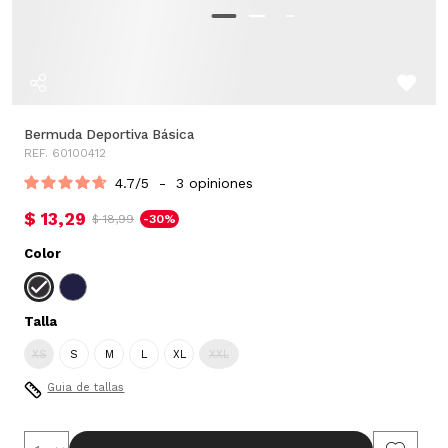
Bermuda Deportiva Básica
REF. 60100412
4.7
/
5
-
3
opiniones
$ 13,29
$ 18,99
-30%
Color
Talla
XS
S
M
L
XL
XXL
Guia de tallas