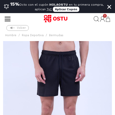
×
15%
Dcto con el cupón
HOLAOSTU
en tu primera compra,
aplican
TyC
Aplicar Cupón
0
Volver
Hombre
Ropa Deportiva
Bermudas