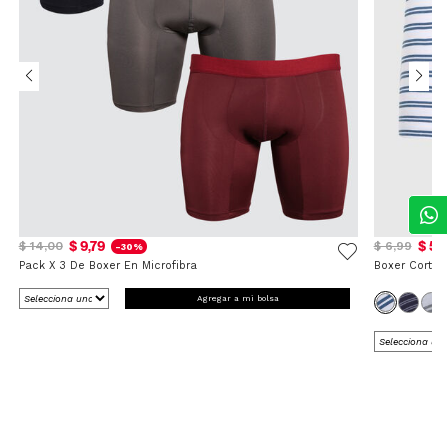
$ 9,79
$ 5,
$ 14,00
$ 6,99
-30%
Pack X 3 De Boxer En Microfibra
Boxer Corto 
Agregar a mi bolsa
5
/
5
Opinión verificada