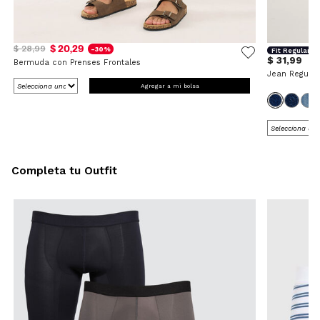
$ 20,29
$ 28,99
-30%
Fit Regular
$ 31,99
Bermuda con Prenses Frontales
Jean Regular
Agregar a mi bolsa
Completa tu Outfit