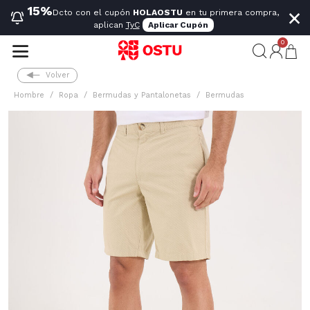
×
15%
Dcto con el cupón
HOLAOSTU
en tu primera compra,
aplican
TyC
Aplicar Cupón
0
Volver
Hombre
Ropa
Bermudas y Pantalonetas
Bermudas