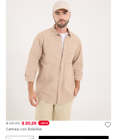
$ 20,29
$ 28,99
-30%
Camisa con Bolsillos