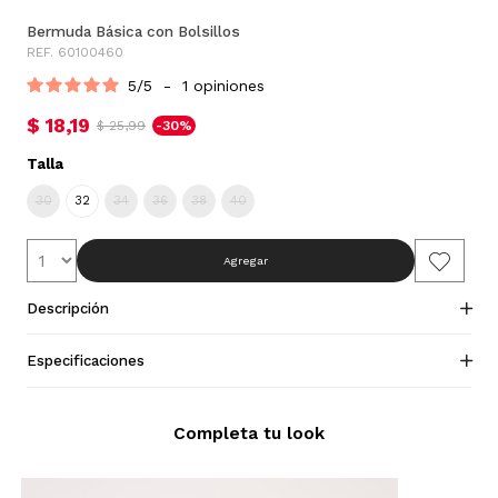
Bermuda Básica con Bolsillos
REF. 60100460
5
/
5
-
1
opiniones
$ 18,19
$ 25,99
-30%
Talla
30
32
34
36
38
40
Agregar
Descripción
Especificaciones
Completa tu look