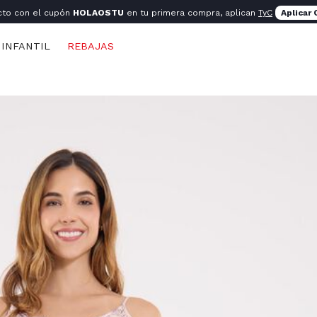
cto con el cupón
HOLAOSTU
en tu primera compra, aplican
TyC
Aplicar
INFANTIL
REBAJAS