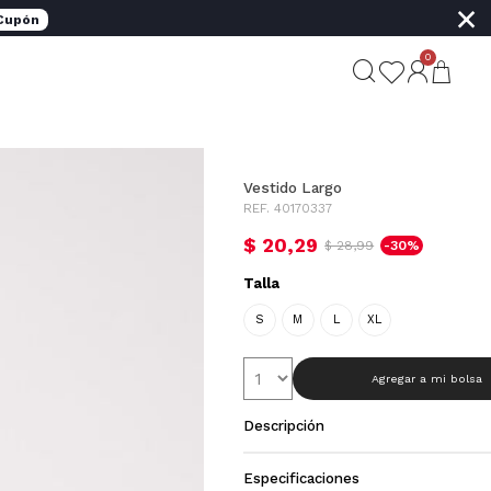
×
 Cupón
0
Vestido Largo
REF. 40170337
$ 20,29
$ 28,99
-30%
Talla
S
M
L
XL
Agregar a mi bolsa
Descripción
Especificaciones