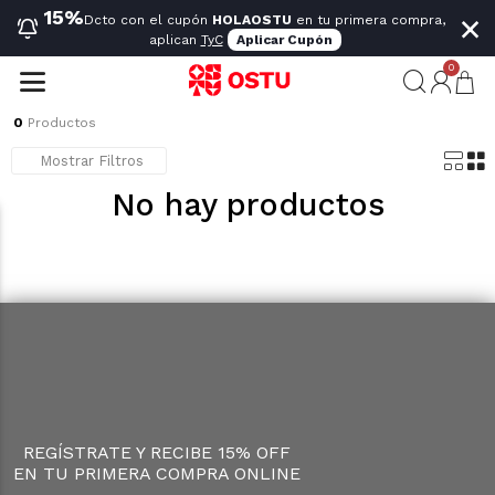
×
15%
Dcto con el cupón
HOLAOSTU
en tu primera compra,
aplican
TyC
Aplicar Cupón
0
0
Productos
Mostrar Filtros
No hay productos
REGÍSTRATE Y RECIBE 15% OFF
EN TU PRIMERA COMPRA ONLINE