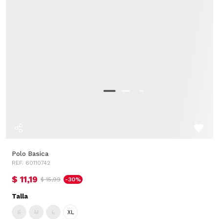
Polo Basica
REF. 60110742
$ 11,19
$ 15,99
-30%
Talla
S
M
L
XL