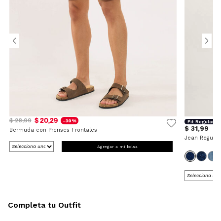
$ 20,29
$ 28,99
-30%
Fit Regular
$ 31,99
Bermuda con Prenses Frontales
Jean Regular
Agregar a mi bolsa
Completa tu Outfit