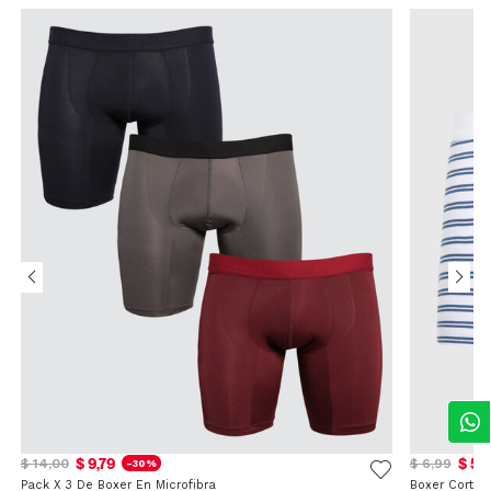
$ 9,79
$ 5,
$ 14,00
$ 6,99
-30%
Pack X 3 De Boxer En Microfibra
Boxer Corto 