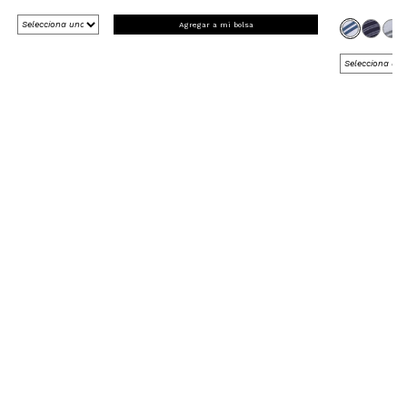
Agregar a mi bolsa
REGÍSTRATE Y RECIBE 15% OFF
EN TU PRIMERA COMPRA ONLINE
*en Nueva Colección
¡Registrate ahora!