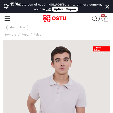
×
15%
Dcto con el cupón
HOLAOSTU
en tu primera compra,
aplican
TyC
Aplicar Cupón
0
Volver
Hombre
Ropa
Polos
Últimas
Tallas
20%Dcto Extra