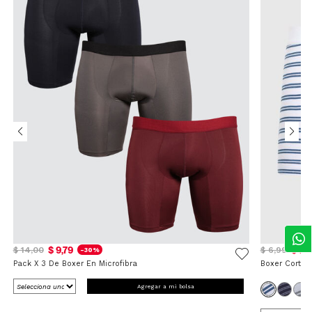
$ 9,79
$ 5,
$ 14,00
$ 6,99
-30%
Pack X 3 De Boxer En Microfibra
Boxer Corto 
Agregar a mi bolsa