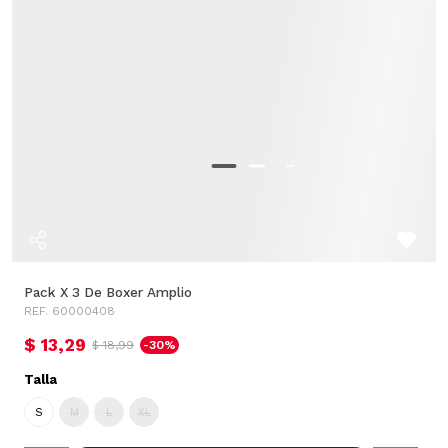
Pack X 3 De Boxer Amplio
REF. 60000408
$ 13,29
$ 18,99
-30%
Talla
S
M
L
XL