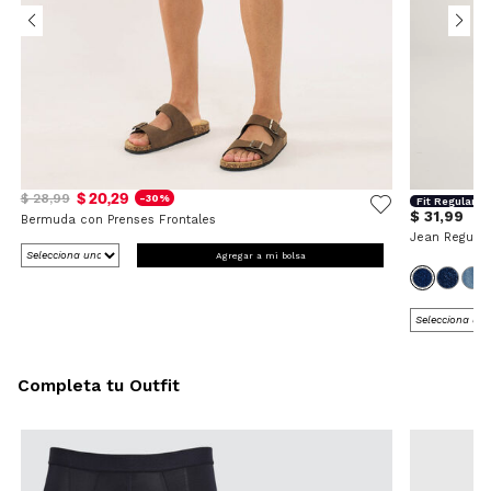
$ 20,29
$ 28,99
-30%
Fit Regular
$ 31,99
Bermuda con Prenses Frontales
Jean Regular
Agregar a mi bolsa
Completa tu Outfit