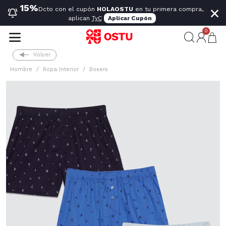
×
15%
Dcto con el cupón
HOLAOSTU
en tu primera compra,
aplican
TyC
Aplicar Cupón
0
Volver
Hombre
Ropa Interior
Boxers