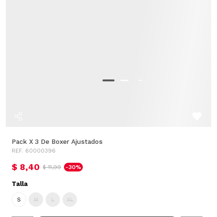
Pack X 3 De Boxer Ajustados
REF. 60000396
$ 8,40
$ 11,99
-30%
Talla
S
M
L
XL