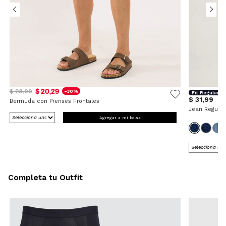
$ 20,29
$ 28,99
-30%
Fit Regular
$ 31,99
Bermuda con Prenses Frontales
Jean Regular
Agregar a mi bolsa
Completa tu Outfit