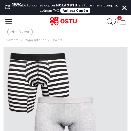
×
15%
Dcto con el cupón
HOLAOSTU
en tu primera compra,
aplican
TyC
Aplicar Cupón
0
Volver
Hombre
Ropa Interior
Boxers