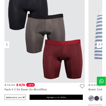
$ 9,79
$ 5,
$ 14,00
$ 6,99
-30%
Pack X 3 De Boxer En Microfibra
Boxer Corto 
Agregar a mi bolsa