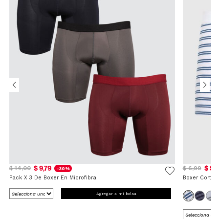
$ 9,79
$ 5,
$ 14,00
$ 6,99
-30%
Pack X 3 De Boxer En Microfibra
Boxer Corto 
Agregar a mi bolsa