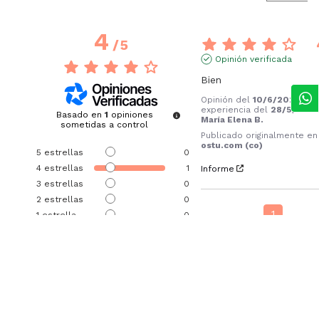
4
/
5
Opinión verificada
Bien
Opinión del
10/6/2026
, t
experiencia del
28/5/202
Basado en
1
opiniones
María Elena B.
sometidas a control
Publicado originalmente en
ostu.com (co)
5
estrellas
0
4
estrellas
1
Informe
3
estrellas
0
2
estrellas
0
1
1
estrella
0
Ordenar las opiniones