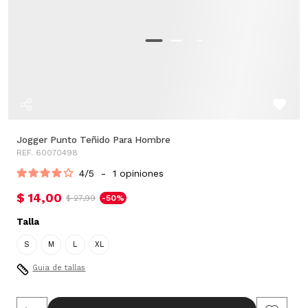
Jogger Punto Teñido Para Hombre
REF. 60070498
4
/
5
-
1
opiniones
$ 14,00
$ 27,99
-50%
Talla
S
M
L
XL
Guia de tallas