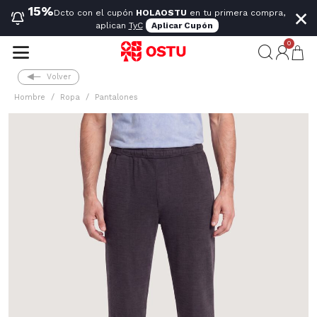
×
15%
Dcto con el cupón
HOLAOSTU
en tu primera compra,
aplican
TyC
Aplicar Cupón
0
Volver
Hombre
Ropa
Pantalones