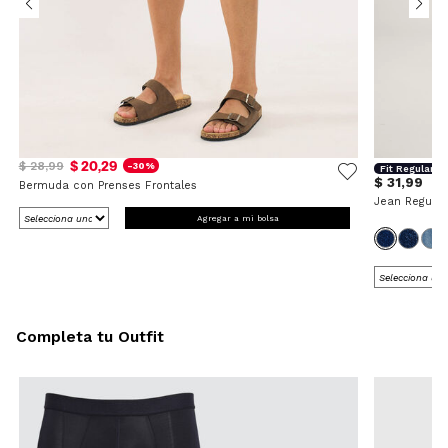
$ 20,29
$ 28,99
-30%
Fit Regular
$ 31,99
Bermuda con Prenses Frontales
Jean Regular
Agregar a mi bolsa
Completa tu Outfit