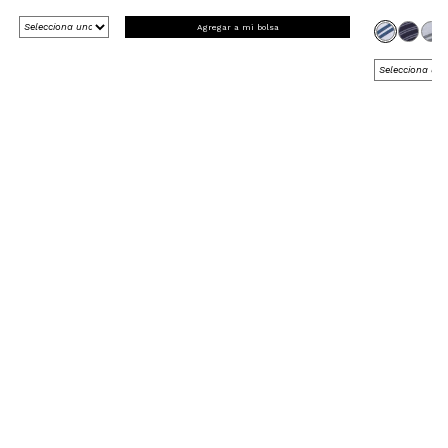
Agregar a mi bolsa
REGÍSTRATE Y RECIBE 15% OFF
EN TU PRIMERA COMPRA ONLINE
*en Nueva Colección
¡Registrate ahora!