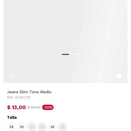
Jeans Slim Tono Medio
REF. 60160317
$ 13,00
$ 25,99
-50%
Talla
28
30
32
34
36
38