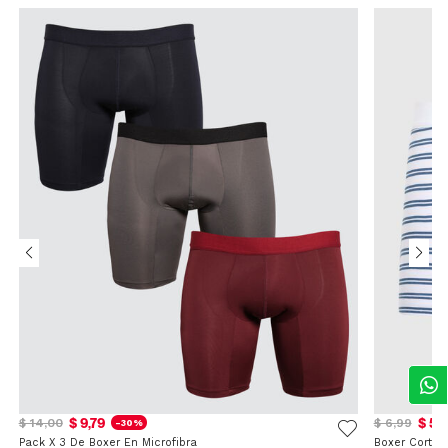
$ 9,79
$ 5,
$ 14,00
$ 6,99
-30%
Pack X 3 De Boxer En Microfibra
Boxer Corto 