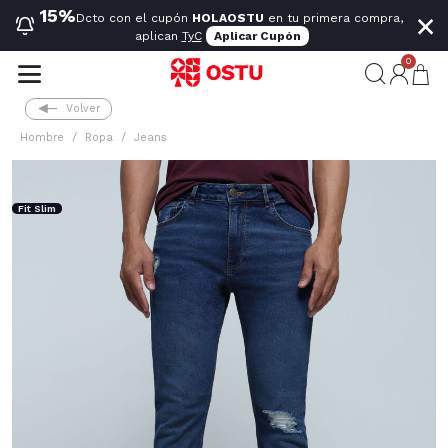
×
15%
Dcto con el cupón
HOLAOSTU
en tu primera compra,
aplican
TyC
Aplicar Cupón
0
Volver
Hombre
Ropa
Jeans
Fit Slim