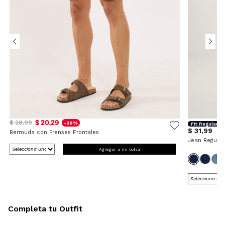
$ 20,29
$ 28,99
-30%
Fit Regular
$ 31,99
Bermuda con Prenses Frontales
Jean Regular
Agregar a mi bolsa
Completa tu Outfit