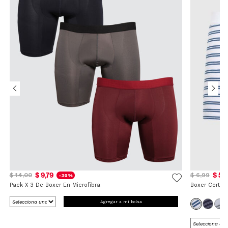
$ 9,79
$ 5,
$ 14,00
$ 6,99
-30%
Pack X 3 De Boxer En Microfibra
Boxer Corto 
Agregar a mi bolsa