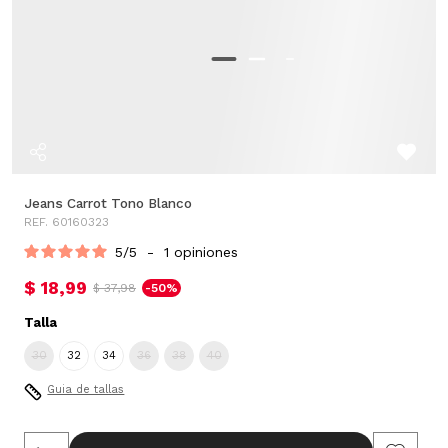
Jeans Carrot Tono Blanco
REF. 60160323
5
/
5
-
1
opiniones
$ 18,99
$ 37,98
-50%
Talla
30
32
34
36
38
40
Guia de tallas