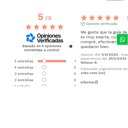
5
/
5
Opinión verificada
Me gusta que la guía de t
es muy exacta, cuando l
compré, efectivamente 
Basado en
1
opiniones
quedaron bien.
sometidas a control
Opinión del
1/2/2026
, tra
experiencia del
21/1/2026
5
estrellas
1
Wilmer S.
4
estrellas
0
Publicado originalmente en
ostu.com (co)
3
estrellas
0
2
estrellas
0
Informe
1
estrella
0
Ordenar las opiniones
1