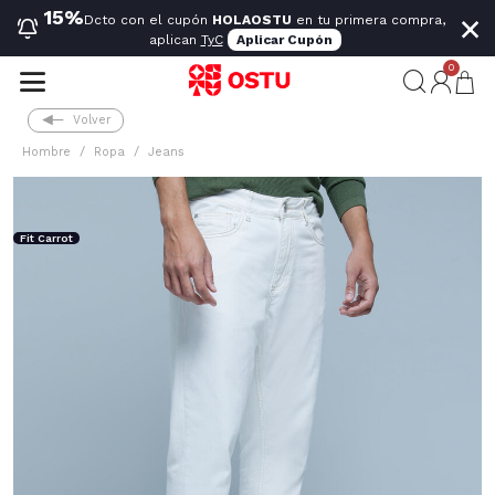
×
15%
Dcto con el cupón
HOLAOSTU
en tu primera compra,
aplican
TyC
Aplicar Cupón
0
Volver
Hombre
Ropa
Jeans
Fit Carrot