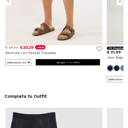
$ 20,29
$ 28,99
-30%
Fit Regular
$ 31,99
Bermuda con Prenses Frontales
Jean Regular
Agregar a mi bolsa
Completa tu Outfit