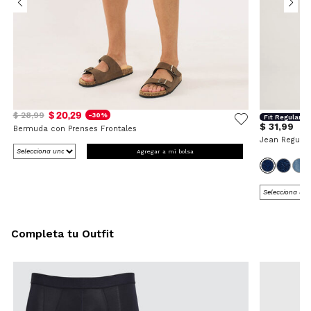
$ 20,29
$ 28,99
-30%
Fit Regular
$ 31,99
Bermuda con Prenses Frontales
Jean Regular
Agregar a mi bolsa
Completa tu Outfit