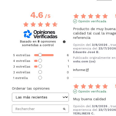
4.6
/
5
Opinión verificada
Producto de muy buena 
calidad tal cual la image
referencia
Basado en
8
opiniones
Opinión del
3/8/2026
, tra
sometidas a control
experiencia del
23/7/202
Eduardo José B.
5
estrellas
6
Publicado originalmente en
4
estrellas
1
ostu.com (co)
3
estrellas
1
Informe
2
estrellas
0
1
estrella
0
Ordenar las opiniones
Opinión verificada
Muy buena calidad
Opinión del
3/8/2026
, tra
experiencia del
23/7/202
YERLINEIS C.