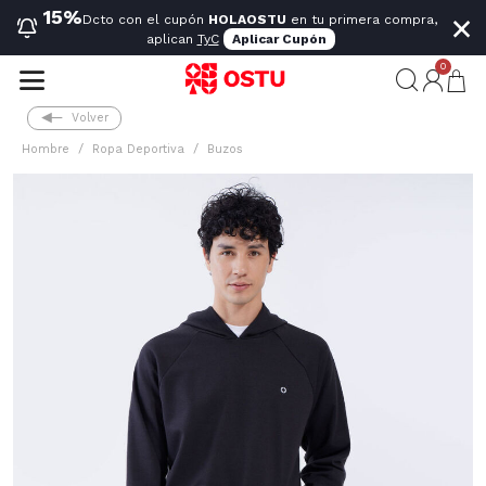
×
15%
Dcto con el cupón
HOLAOSTU
en tu primera compra,
aplican
TyC
Aplicar Cupón
0
Volver
Hombre
Ropa Deportiva
Buzos