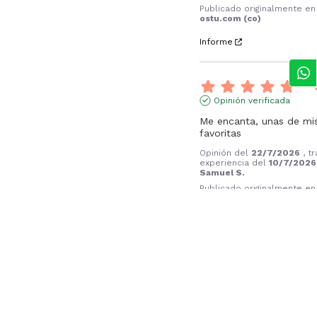
Publicado originalmente en
ostu.com (co)
Informe
Opinión verificada
Me encanta, unas de mis
favoritas
Opinión del
22/7/2026
, t
experiencia del
10/7/2026
Samuel S.
Publicado originalmente en
ostu.com (co)
Informe
Opinión verificada
Bien producto