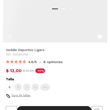
Hoddie Deportivo Ligero
REF. 60060288
4.6
/
5
-
8
opiniones
$ 13,00
$ 25,99
-50%
Talla
S
M
L
XL
XXL
Guia de tallas