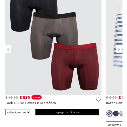
$ 9,79
$ 5,
$ 14,00
$ 6,99
-30%
Pack X 3 De Boxer En Microfibra
Boxer Corto 
Agregar a mi bolsa