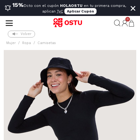
×
15%
Dcto con el cupón
HOLAOSTU
en tu primera compra,
aplican
TyC
Aplicar Cupón
0
Volver
Mujer
Ropa
Camisetas