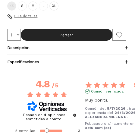
XS
S
M
L
XL
Guia de tallas
Agregar
Descripción
Especificaciones
4.8
/
5
Opinión verificada
Muy bonita
Opinión del
5/7/2026
, tr
experiencia del
24/6/202
Basado en
4
opiniones
ALEXANDRA MILENA B.
sometidas a control
Publicado originalmente en
ostu.com (co)
5
estrellas
3