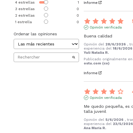
4
estrellas
1
Informe
3
estrellas
0
2
estrellas
0
1
estrella
0
Opinión verificada
Ordenar las opiniones
Buena calidad
Opinión del
28/6/2026
, t
experiencia del
18/6/2026
Yuli Natalia R.
Publicado originalmente en
ostu.com (co)
Informe
Opinión verificada
Me quedo pequeña, es 
talla juvenil
Opinión del
5/6/2026
, tr
experiencia del
23/5/202
Ana María R.