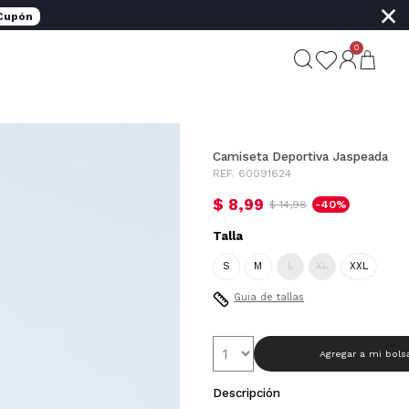
×
 Cupón
0
Camiseta Deportiva Jaspeada
REF. 60091624
$ 8,99
$ 14,98
-40%
Talla
S
M
L
XL
XXL
Guia de tallas
Agregar a mi bols
Descripción