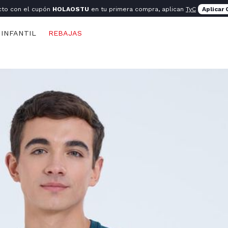
cto con el cupón
HOLAOSTU
en tu primera compra, aplican
TyC
Aplicar
INFANTIL
REBAJAS