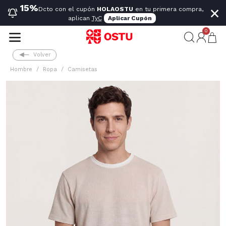
×
15%
Dcto con el cupón
HOLAOSTU
en tu primera compra,
aplican
TyC
Aplicar Cupón
0
Volver
Hombre
Ropa
Camisetas