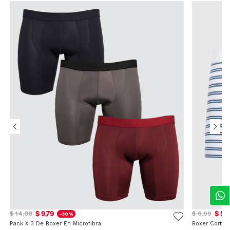
$ 9,79
$ 5,
$ 14,00
$ 6,99
-30%
Pack X 3 De Boxer En Microfibra
Boxer Corto 