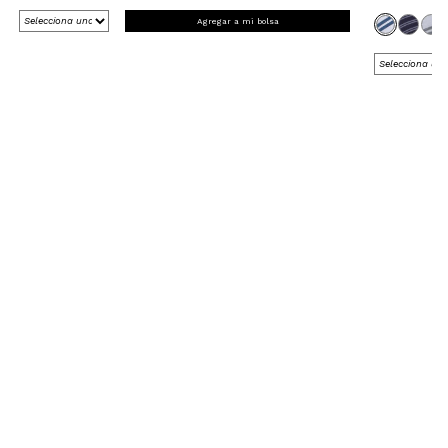
Agregar a mi bolsa
REGÍSTRATE Y RECIBE 15% OFF
EN TU PRIMERA COMPRA ONLINE
*en Nueva Colección
¡Registrate ahora!