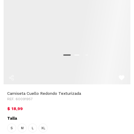
Camiseta Cuello Redondo Texturizada
REF. 60091957
$ 18,99
Talla
S
M
L
XL