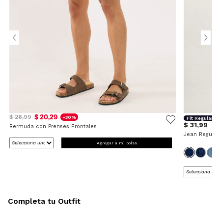
$ 20,29
$ 28,99
-30%
Fit Regular
$ 31,99
Bermuda con Prenses Frontales
Jean Regular
Agregar a mi bolsa
Completa tu Outfit