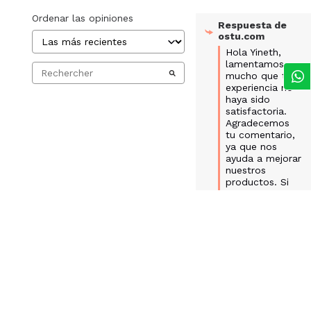
Ordenar las opiniones
Respuesta de
ostu.com
Hola Yineth, 
lamentamos 
mucho que tu 
experiencia no 
haya sido 
satisfactoria. 
Agradecemos 
tu comentario, 
ya que nos 
ayuda a mejorar 
nuestros 
productos. Si 
deseas 
compartir más 
detalles sobre 
tu situación, 
estaremos 
encantados de 
escucharte y 
encontrar una 
solución.
