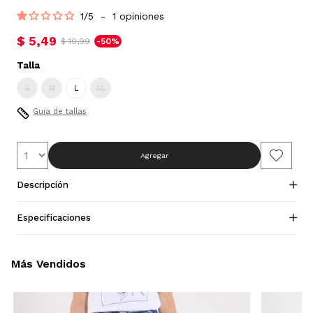
1
/
5
-
1
opiniones
$ 5,49
$ 10,99
-50%
Talla
S
M
L
XL
Guia de tallas
Agregar
Descripción
Especificaciones
Más Vendidos