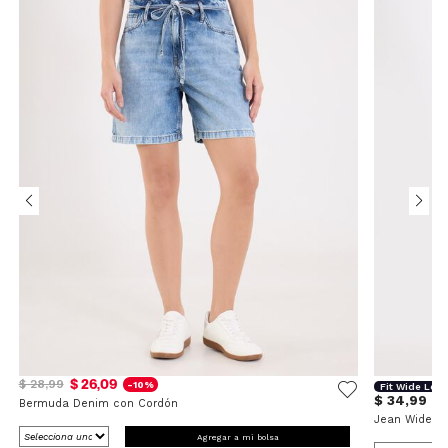
$ 26,09
$ 28,99
-10%
Fit Wide Leg
$ 34,99
Bermuda Denim con Cordón
Jean Wide L
Agregar a mi bolsa