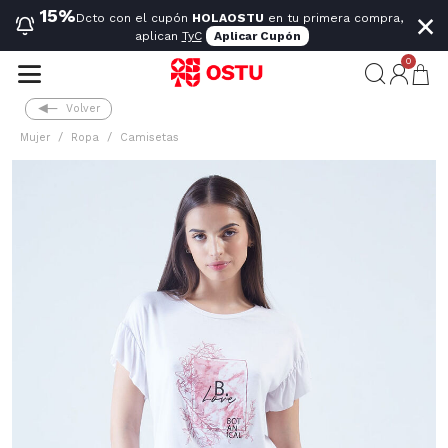
×
15%
Dcto con el cupón
HOLAOSTU
en tu primera compra,
aplican
TyC
Aplicar Cupón
0
Volver
Mujer
Ropa
Camisetas