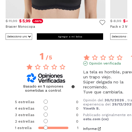
$ 5,99
$ 4,
$ 11,99
$ 8,99
-50%
Brasier Monocopa
Pack x 3 Med
Agregar a mi bolsa
1
/
5
Opinión verificada
La tela es horrible, pare
un trapo viejo. 

Súper delgada no la 
Basado en
1
opiniones
recomiendo. 

sometidas a control
Tuve que cambiarla.
Opinión del
30/1/2026
, tr
5
estrellas
0
experiencia del
29/12/202
4
estrellas
0
Yineth S.
3
estrellas
0
Publicado originalmente en
ostu.com (co)
2
estrellas
0
1
estrella
1
Informe