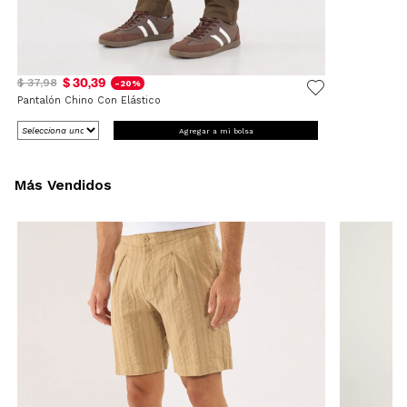
$ 30,39
$ 37,98
-20%
Pantalón Chino Con Elástico
Agregar a mi bolsa
Más Vendidos