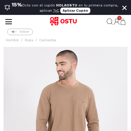
×
15%
Dcto con el cupón
HOLAOSTU
en tu primera compra,
aplican
TyC
Aplicar Cupón
0
Volver
Hombre
Ropa
Camisetas