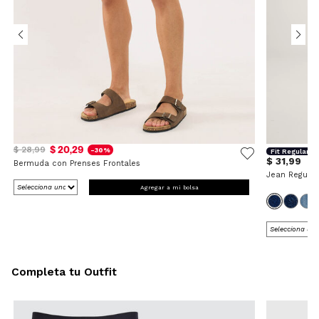
$ 20,29
$ 28,99
-30%
Fit Regular
$ 31,99
Bermuda con Prenses Frontales
Jean Regular
Agregar a mi bolsa
Completa tu Outfit