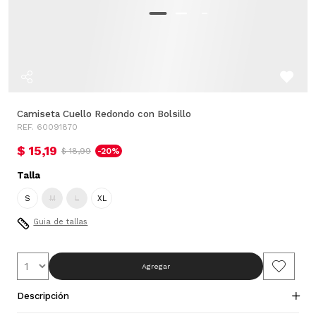
Camiseta Cuello Redondo con Bolsillo
REF. 60091870
$ 15,19
$ 18,99
-20%
Talla
S
M
L
XL
Guia de tallas
Agregar
Descripción