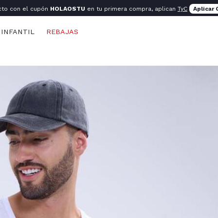
cto con el cupón
HOLAOSTU
en tu primera compra, aplican
TyC
Aplicar
INFANTIL
REBAJAS