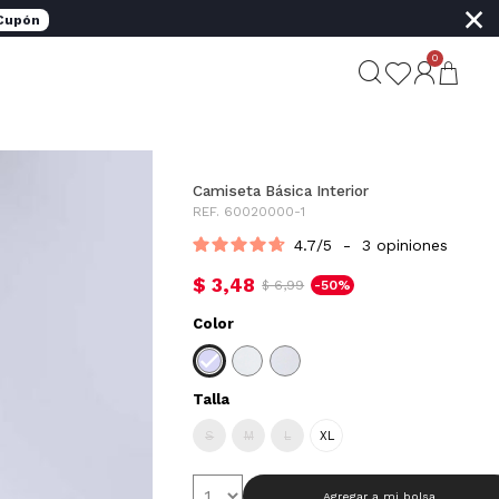
×
 Cupón
0
Camiseta Básica Interior
REF. 60020000-1
4.7
/
5
-
3
opiniones
$ 3,48
$ 6,99
-50%
Color
Talla
S
M
L
XL
Agregar a mi bolsa