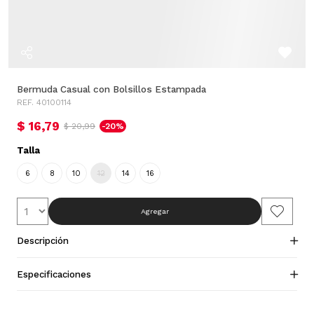
Bermuda Casual con Bolsillos Estampada
REF. 40100114
$ 16,79
$ 20,99
-20%
Talla
6
8
10
12
14
16
Agregar
Descripción
Especificaciones