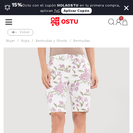
×
15%
Dcto con el cupón
HOLAOSTU
en tu primera compra,
aplican
TyC
Aplicar Cupón
0
Volver
Mujer
Ropa
Bermudas y Shorts
Bermudas