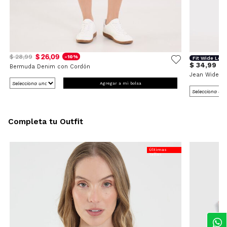
$ 26,09
$ 28,99
-10%
Fit Wide Leg
$ 34,99
Bermuda Denim con Cordón
Jean Wide L
Agregar a mi bolsa
Completa tu Outfit
Últimas
Tallas