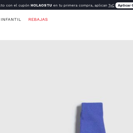
cto con el cupón
HOLAOSTU
en tu primera compra, aplican
TyC
Aplicar
INFANTIL
REBAJAS