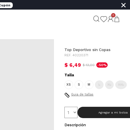
×
 Cupón
0
Top Deportivo sin Copas
REF. 40220371
$ 6,49
$ 13,00
-50%
Talla
XS
S
M
L
XL
XXL
Guia de tallas
Agregar a mi bolsa
Descripción