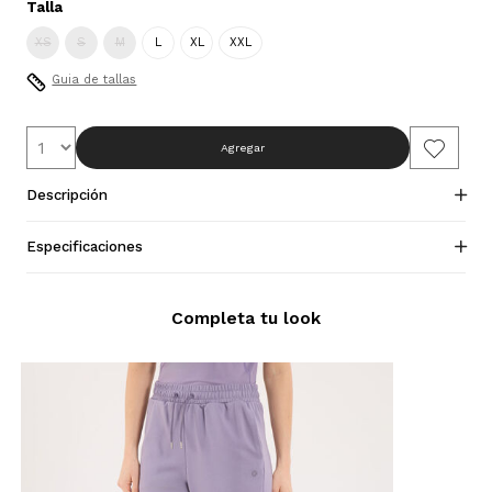
Talla
XS
S
M
L
XL
XXL
Guia de tallas
Agregar
Descripción
Especificaciones
Completa tu look