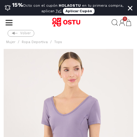
×
15%
Dcto con el cupón
HOLAOSTU
en tu primera compra,
aplican
TyC
Aplicar Cupón
0
Volver
Mujer
Ropa Deportiva
Tops