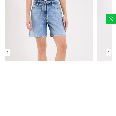
$ 26,09
$ 28,99
-10%
Fit Wide Leg
$ 34,99
Bermuda Denim con Cordón
Jean Wide L
Agregar a mi bolsa