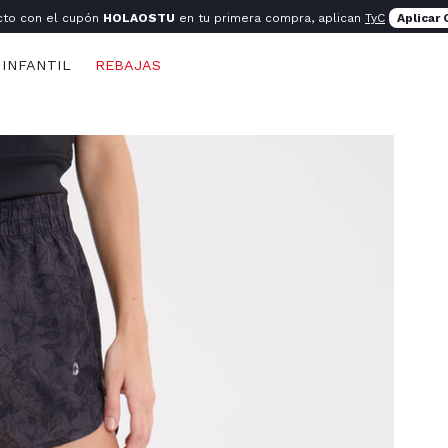
cto con el cupón
HOLAOSTU
en tu primera compra, aplican
TyC
Aplicar
INFANTIL
REBAJAS
s