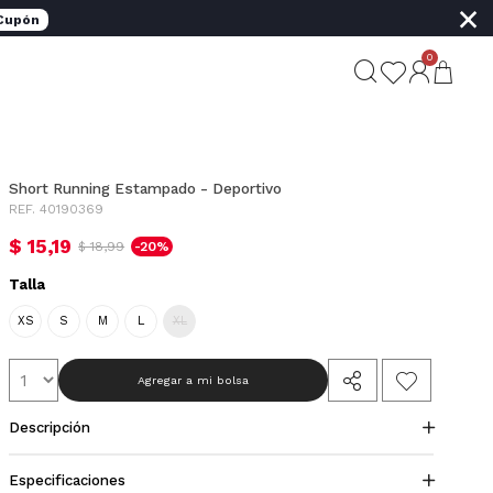
×
 Cupón
0
Short Running Estampado - Deportivo
REF. 40190369
$ 15,19
$ 18,99
-20%
Talla
XS
S
M
L
XL
Agregar a mi bolsa
Descripción
Especificaciones