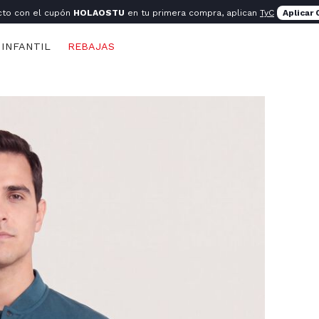
cto con el cupón
HOLAOSTU
en tu primera compra, aplican
TyC
Aplicar
INFANTIL
REBAJAS