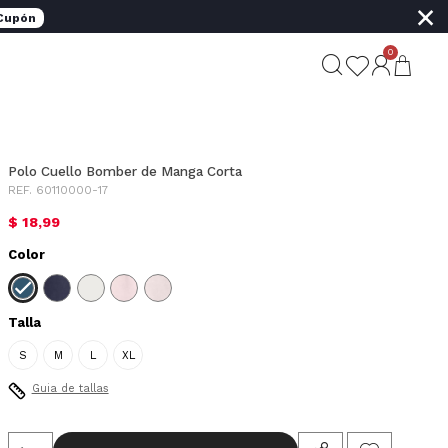
×
 Cupón
0
Polo Cuello Bomber de Manga Corta
REF. 60110000-17
$ 18,99
Color
Talla
S
M
L
XL
Guia de tallas