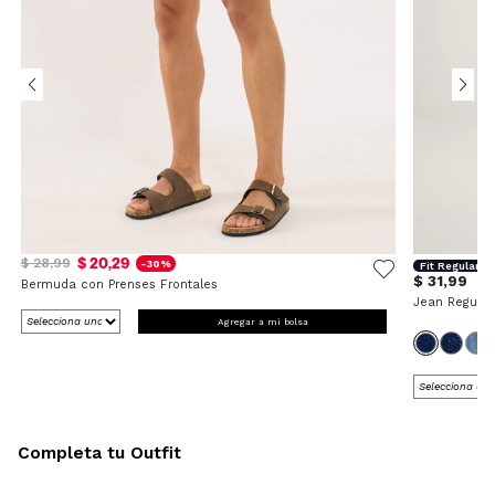
$ 20,29
$ 28,99
-30%
Fit Regular
$ 31,99
Bermuda con Prenses Frontales
Jean Regular
Agregar a mi bolsa
Completa tu Outfit