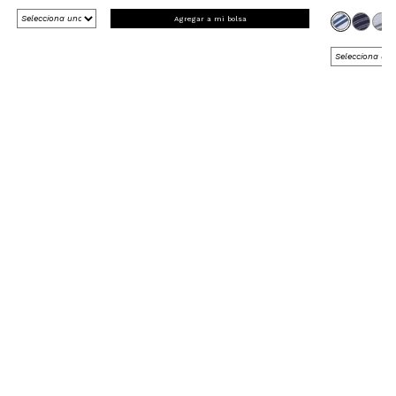
Agregar a mi bolsa
REGÍSTRATE Y RECIBE 15% OFF
EN TU PRIMERA COMPRA ONLINE
*en Nueva Colección
¡Registrate ahora!