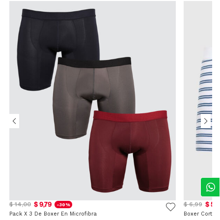
$ 9,79
$ 5,
$ 14,00
$ 6,99
-30%
Pack X 3 De Boxer En Microfibra
Boxer Corto 