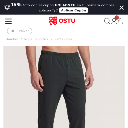
×
15%
Dcto con el cupón
HOLAOSTU
en tu primera compra,
aplican
TyC
Aplicar Cupón
0
Volver
Hombre
Ropa Deportiva
Pantalones