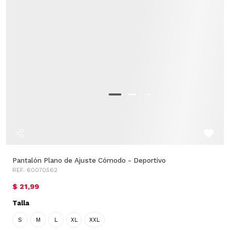
Pantalón Plano de Ajuste Cómodo - Deportivo
REF. 60070562
$ 21,99
Talla
S
M
L
XL
XXL