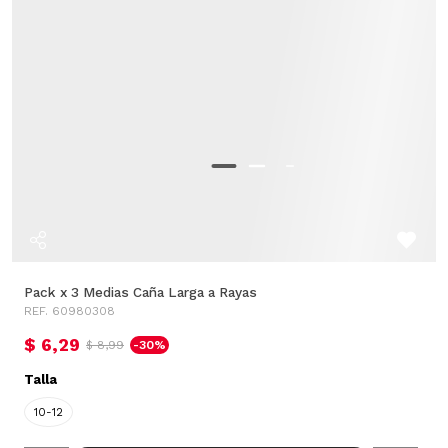
Pack x 3 Medias Caña Larga a Rayas
REF. 60980308
$ 6,29
$ 8,99
-30%
Talla
10-12