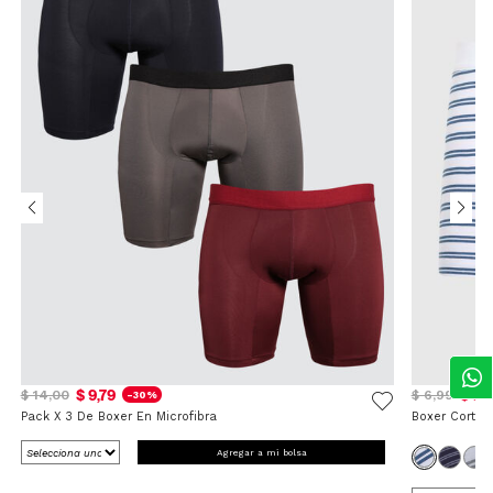
$ 9,79
$ 5,
$ 14,00
$ 6,99
-30%
Pack X 3 De Boxer En Microfibra
Boxer Corto 
Agregar a mi bolsa