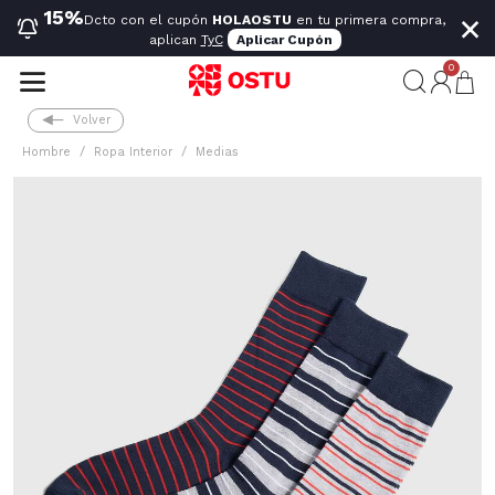
×
15%
Dcto con el cupón
HOLAOSTU
en tu primera compra,
aplican
TyC
Aplicar Cupón
0
Volver
Hombre
Ropa Interior
Medias