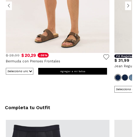
$ 20,29
$ 28,99
-30%
Fit Regular
$ 31,99
Bermuda con Prenses Frontales
Jean Regular
Agregar a mi bolsa
Completa tu Outfit