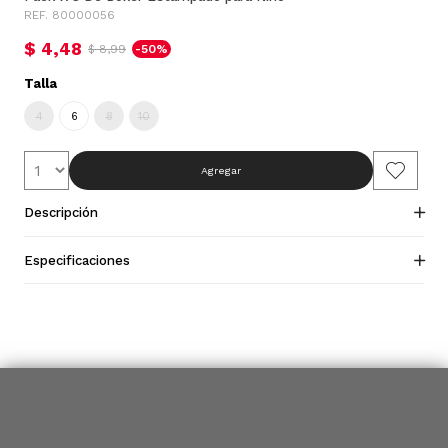
REF. 80000056
$ 4,48
$ 8,99
-50%
Talla
4
6
8
10
Agregar
Descripción
Especificaciones