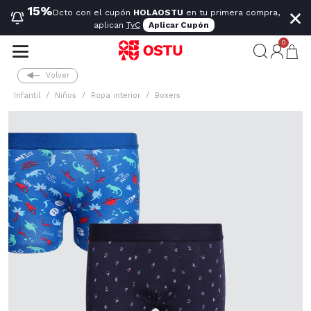
×
15%
Dcto con el cupón
HOLAOSTU
en tu primera compra,
aplican
TyC
Aplicar Cupón
0
Volver
Infantil
Niños
Ropa interior
Boxers