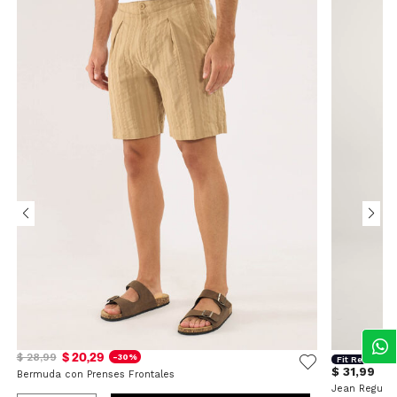
$ 20,29
$ 28,99
-30%
Fit Regular
$ 31,99
Bermuda con Prenses Frontales
Jean Regular