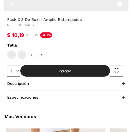
Pack X 3 De Boxer Amplio Estampados
REF. 60000406
$ 10,19
$ 16,99
-40%
Talla
S
M
L
XL
Agregar
Descripción
Especificaciones
Más Vendidos