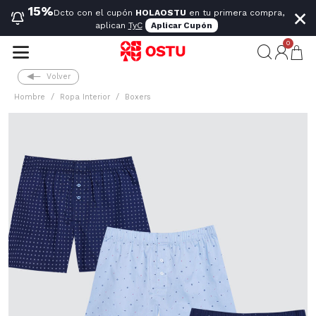
×
15%
Dcto con el cupón
HOLAOSTU
en tu primera compra,
aplican
TyC
Aplicar Cupón
0
Volver
Hombre
Ropa Interior
Boxers