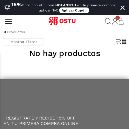
×
15%
Dcto con el cupón
HOLAOSTU
en tu primera compra,
aplican
TyC
Aplicar Cupón
0
0
Productos
Mostrar Filtros
No hay productos
REGÍSTRATE Y RECIBE 15% OFF
EN TU PRIMERA COMPRA ONLINE