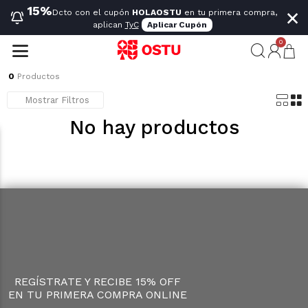
×
15%
Dcto con el cupón
HOLAOSTU
en tu primera compra,
aplican
TyC
Aplicar Cupón
0
0
Productos
Mostrar Filtros
No hay productos
REGÍSTRATE Y RECIBE 15% OFF
EN TU PRIMERA COMPRA ONLINE