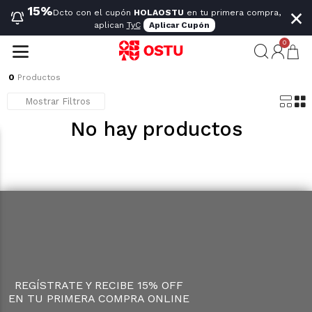
×
15%
Dcto con el cupón
HOLAOSTU
en tu primera compra,
aplican
TyC
Aplicar Cupón
0
0
Productos
Mostrar Filtros
No hay productos
REGÍSTRATE Y RECIBE 15% OFF
EN TU PRIMERA COMPRA ONLINE