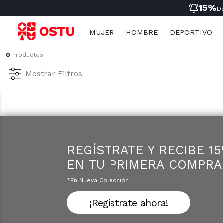
15%
D
MUJER
HOMBRE
DEPORTIVO
0
Productos
Ropa
Ropa
Mujer
Niñas
Mujer
Mostrar Filtros
Nueva Coleccion
Nueva Coleccion
Hombre
Niños
Hombre
Ropa Deportiva
Ropa Deportiva
Deportivo Mujer
Ropa Interior
Ropa Interior
Deportivo Hombre
Pijamas
Pijamas
Infantil
REGÍSTRATE Y RECIBE 1
EN TU PRIMERA COMPRA
*en Nueva Colección
¡Registrate ahora!