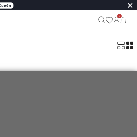
×
 Cupón
0