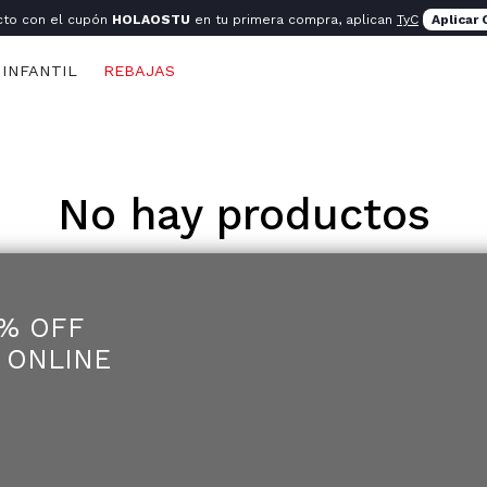
cto con el cupón
HOLAOSTU
en tu primera compra, aplican
TyC
Aplicar
INFANTIL
REBAJAS
No hay productos
5% OFF
 ONLINE