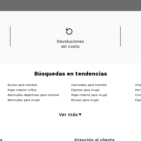
Devoluciones
sin costo
Búsquedas en tendencias
Buzos para hombre
Camisetas para hombre
Cha
Ropa interior niños
Pijamas para mujer
Pan
Bermudas deportivas para hombre
Ropa interior para mujer
Cin
Bermudas para mujer
Blusas para mujer
Pij
Ver más
▼
as
Atención al cliente