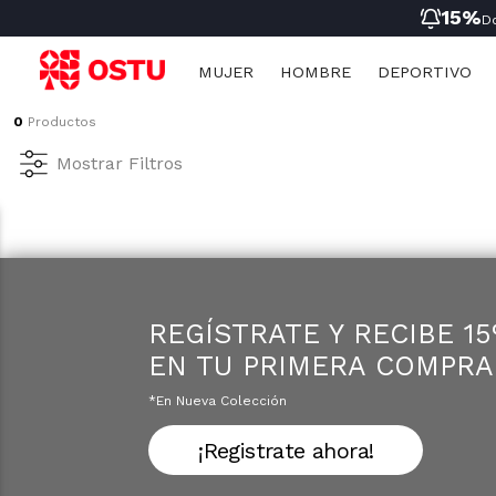
15%
D
MUJER
HOMBRE
DEPORTIVO
0
Productos
Ropa
Ropa
Mujer
Niñas
Mujer
Mostrar Filtros
Nueva Coleccion
Nueva Coleccion
Hombre
Niños
Hombre
Ropa Deportiva
Ropa Deportiva
Deportivo Mujer
Ropa Interior
Ropa Interior
Deportivo Hombre
Pijamas
Pijamas
Infantil
REGÍSTRATE Y RECIBE 1
EN TU PRIMERA COMPRA
*en Nueva Colección
¡Registrate ahora!