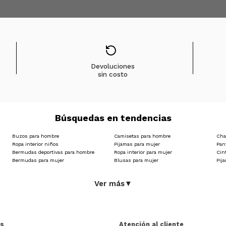
Devoluciones
sin costo
Búsquedas en tendencias
Buzos para hombre
Camisetas para hombre
Cha
Ropa interior niños
Pijamas para mujer
Pan
Bermudas deportivas para hombre
Ropa interior para mujer
Cin
Bermudas para mujer
Blusas para mujer
Pij
Ver más
▼
as
Atención al cliente