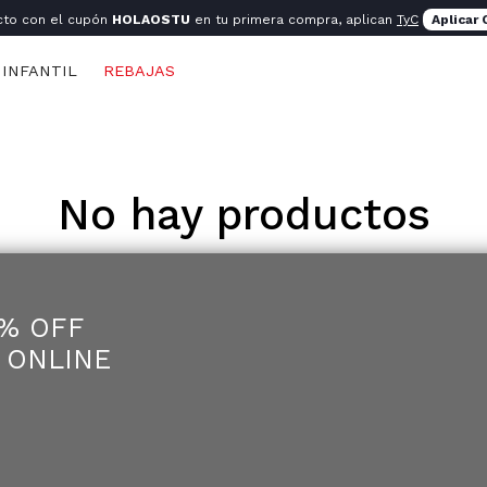
cto con el cupón
HOLAOSTU
en tu primera compra, aplican
TyC
Aplicar
INFANTIL
REBAJAS
No hay productos
5% OFF
 ONLINE