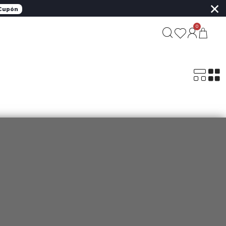
×
 Cupón
0