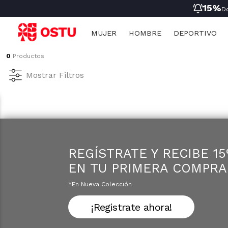
15%
D
MUJER
HOMBRE
DEPORTIVO
0
Productos
Ropa
Ropa
Mujer
Niñas
Mujer
Mostrar Filtros
Nueva Coleccion
Nueva Coleccion
Hombre
Niños
Hombre
Ropa Deportiva
Ropa Deportiva
Deportivo Mujer
Ropa Interior
Ropa Interior
Deportivo Hombre
Pijamas
Pijamas
Infantil
REGÍSTRATE Y RECIBE 1
EN TU PRIMERA COMPRA
*en Nueva Colección
¡Registrate ahora!