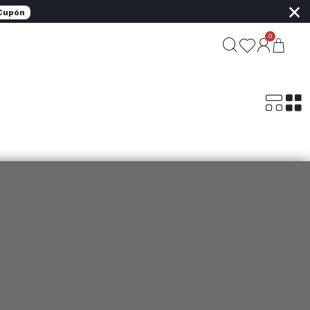
×
 Cupón
0