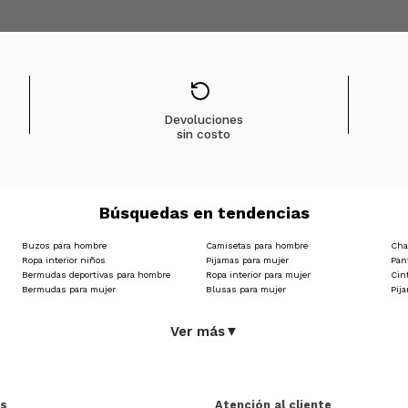
Devoluciones
sin costo
Búsquedas en tendencias
Buzos para hombre
Camisetas para hombre
Cha
Ropa interior niños
Pijamas para mujer
Pan
Bermudas deportivas para hombre
Ropa interior para mujer
Cin
Bermudas para mujer
Blusas para mujer
Pij
Ver más
▼
as
Atención al cliente