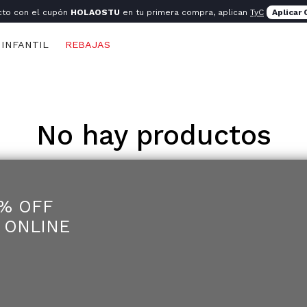
cto con el cupón
HOLAOSTU
en tu primera compra, aplican
TyC
Aplicar
INFANTIL
REBAJAS
No hay productos
5% OFF
 ONLINE