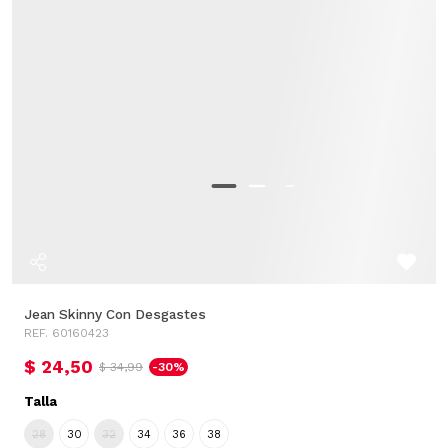
Jean Skinny Con Desgastes
REF. 60160423
$ 24,50
$ 34,99
-30%
Talla
28
30
32
34
36
38