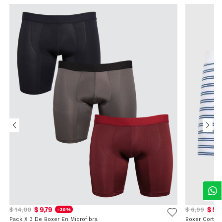
$ 9,79
$ 5,
$ 14,00
$ 6,99
-30%
Pack X 3 De Boxer En Microfibra
Boxer Corto 