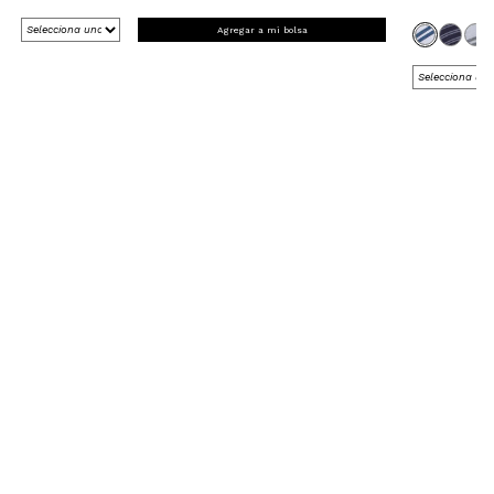
Agregar a mi bolsa
REGÍSTRATE Y RECIBE 15% OFF
EN TU PRIMERA COMPRA ONLINE
*en Nueva Colección
¡Registrate ahora!