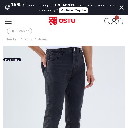
×
15%
Dcto con el cupón
HOLAOSTU
en tu primera compra,
aplican
TyC
Aplicar Cupón
0
Volver
Hombre
Ropa
Jeans
Fit Skinny