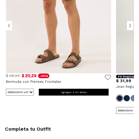
$ 20,29
$ 28,99
-30%
Fit Regular
$ 31,99
Bermuda con Prenses Frontales
Jean Regular
Agregar a mi bolsa
Completa tu Outfit