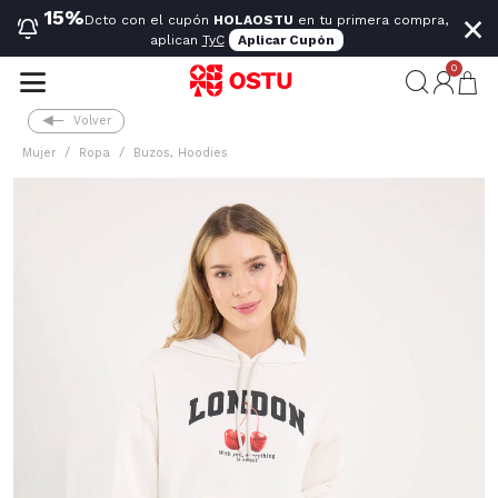
×
15%
Dcto con el cupón
HOLAOSTU
en tu primera compra,
aplican
TyC
Aplicar Cupón
0
Volver
Mujer
Ropa
Buzos, Hoodies