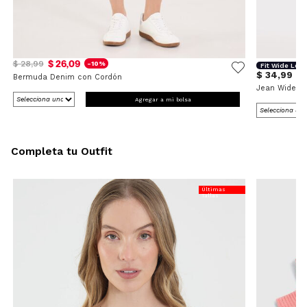
$ 26,09
$ 28,99
-10%
Fit Wide Leg
$ 34,99
Bermuda Denim con Cordón
Jean Wide L
Agregar a mi bolsa
Completa tu Outfit
Últimas
Tallas