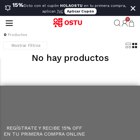
×
15%
Dcto con el cupón
HOLAOSTU
en tu primera compra,
aplican
TyC
Aplicar Cupón
0
0
Productos
Mostrar Filtros
No hay productos
REGÍSTRATE Y RECIBE 15% OFF
EN TU PRIMERA COMPRA ONLINE