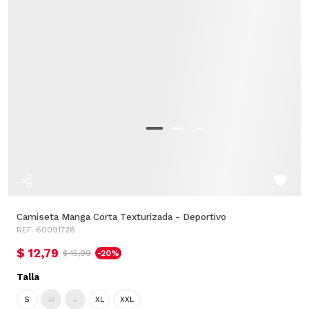
Camiseta Manga Corta Texturizada - Deportivo
REF. 60091728
$ 12,79
$ 15,99
-20%
Talla
S
M
L
XL
XXL