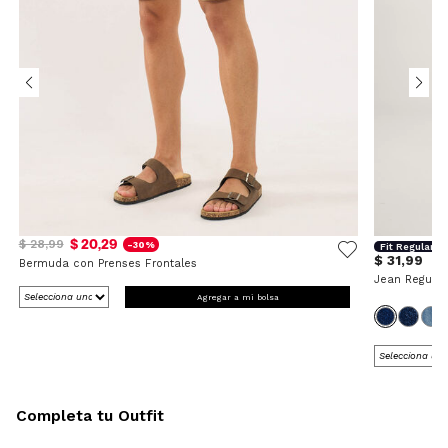
$ 20,29
$ 28,99
-30%
Fit Regular
$ 31,99
Bermuda con Prenses Frontales
Jean Regular
Agregar a mi bolsa
Completa tu Outfit