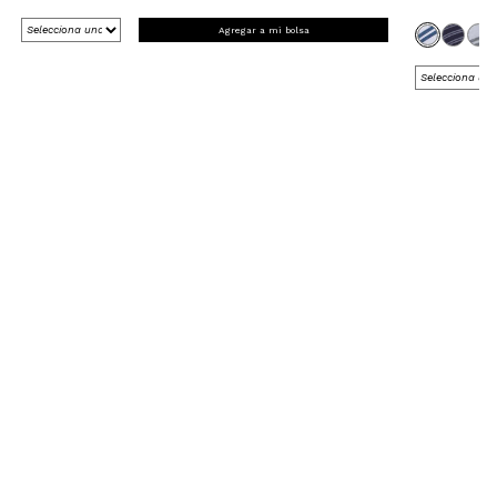
Agregar a mi bolsa
REGÍSTRATE Y RECIBE 15% OFF
EN TU PRIMERA COMPRA ONLINE
*en Nueva Colección
¡Registrate ahora!