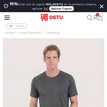
×
15%
Dcto con el cupón
HOLAOSTU
en tu primera compra,
aplican
TyC
Aplicar Cupón
0
Volver
Hombre
Ropa Deportiva
Camisetas